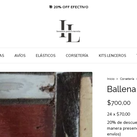
🎯 20% OFF EFECTIVO
AS
AVÍOS
ELÁSTICOS
CORSETERÍA
KITS LENCEROS
Inicio
>
Corsetería
Ballena
$700,00
24
x
$70,00
20% de descue
manera presenc
envíos)