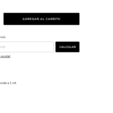
CAMBIAR CP
CP:
nvío
CALCULAR
 postal
onde a 1 mt.