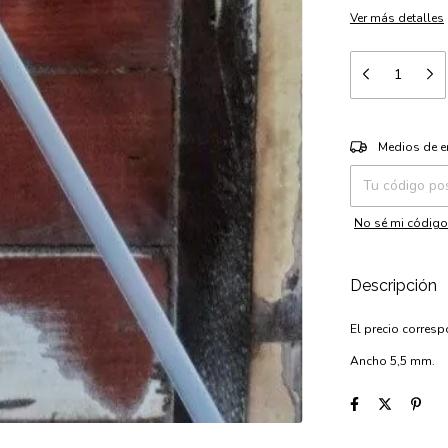
Ver más detalles
Entregas para el 
Medios de e
No sé mi código
Descripción
El precio corresp
Ancho 5,5 mm.