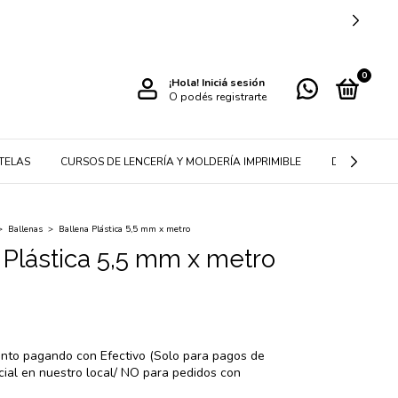
0
¡Hola!
Iniciá sesión
O podés registrarte
TELAS
CURSOS DE LENCERÍA Y MOLDERÍA IMPRIMIBLE
DETALLES P
>
Ballenas
>
Ballena Plástica 5,5 mm x metro
 Plástica 5,5 mm x metro
nto
pagando con Efectivo (Solo para pagos de
ial en nuestro local/ NO para pedidos con