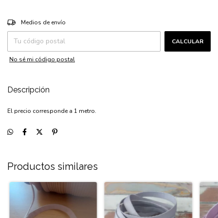
CAMBIAR CP
Entregas para el CP:
Medios de envío
CALCULAR
No sé mi código postal
Descripción
El precio corresponde a 1 metro.
Productos similares