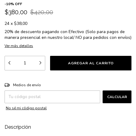
-
10
%
OFF
$380,00
$420,00
24
x
$38,00
20% de descuento
pagando con Efectivo (Solo para pagos de
manera presencial en nuestro local/ NO para pedidos con envíos)
Ver más detalles
CAMBIAR CP
Entregas para el CP:
Medios de envío
CALCULAR
No sé mi código postal
Descripción