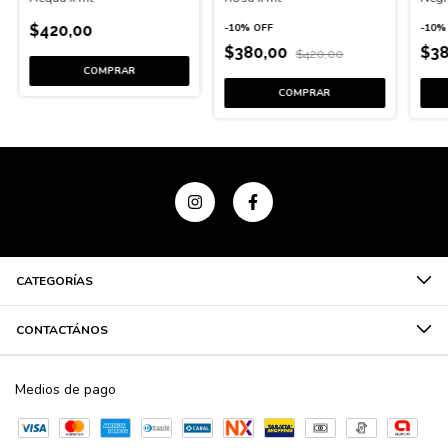
$420,00
-
10
%
OFF
-
10
$380,00
$3
$420,00
CATEGORÍAS
CONTACTÁNOS
Medios de pago