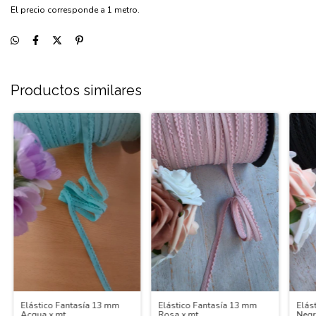
El precio corresponde a 1 metro.
Productos similares
Elástico Fantasía 13 mm
Elástico Fantasía 13 mm
Elás
Acqua x mt
Rosa x mt
Negr