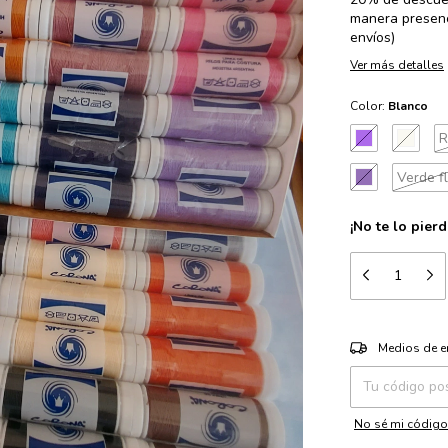
manera presenc
envíos)
Ver más detalles
Color:
Blanco
R
Verde f
¡No te lo pierd
Entregas para el 
Medios de e
No sé mi código