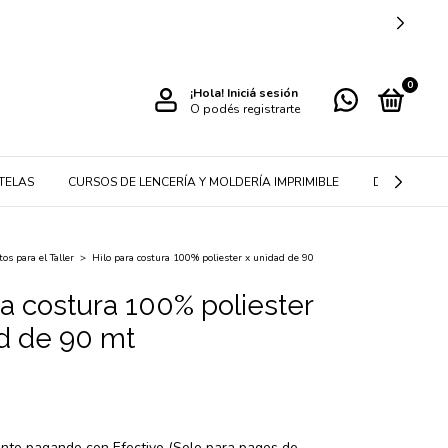
0
¡Hola!
Iniciá sesión
O podés registrarte
TELAS
CURSOS DE LENCERÍA Y MOLDERÍA IMPRIMIBLE
DETALLES P
s para el Taller
>
Hilo para costura 100% poliester x unidad de 90
ra costura 100% poliester
d de 90 mt
nto
pagando con Efectivo (Solo para pagos de