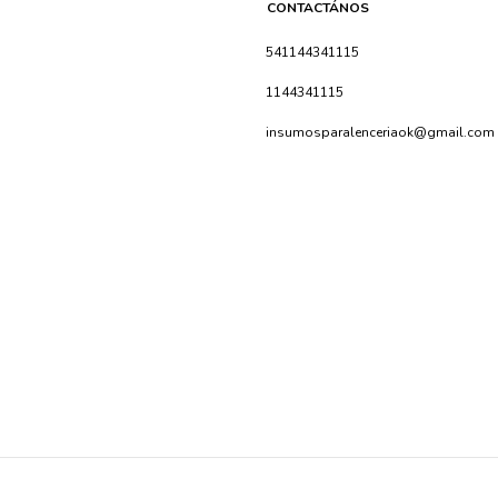
CONTACTÁNOS
541144341115
1144341115
insumosparalenceriaok@gmail.com