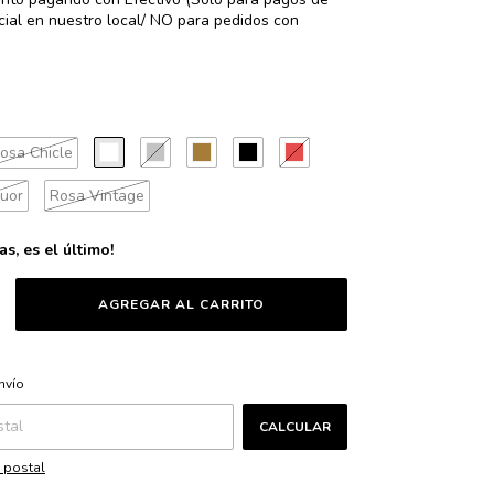
ial en nuestro local/ NO para pedidos con
osa Chicle
luor
Rosa Vintage
as, es el último!
CAMBIAR CP
CP:
nvío
CALCULAR
 postal