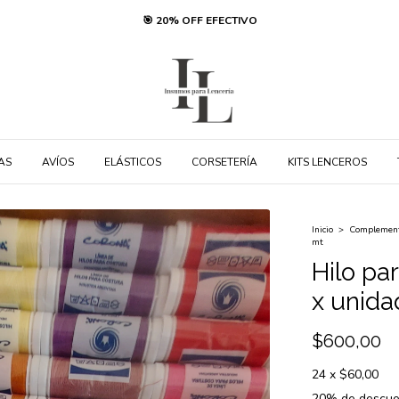
🎯 20% OFF EFECTIVO
AS
AVÍOS
ELÁSTICOS
CORSETERÍA
KITS LENCEROS
Inicio
>
Complemento
mt
Hilo pa
x unida
$600,00
24
x
$60,00
20% de descue