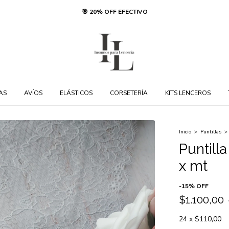
🎯 20% OFF EFECTIVO
AS
AVÍOS
ELÁSTICOS
CORSETERÍA
KITS LENCEROS
Inicio
>
Puntillas
>
Puntill
x mt
-
15
%
OFF
$1.100,00
24
x
$110,00