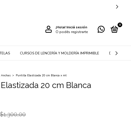
0
¡Hola!
Iniciá sesión
O podés registrarte
TELAS
CURSOS DE LENCERÍA Y MOLDERÍA IMPRIMIBLE
DETALLES P
Anchas
>
Puntilla Elastizada 20 cm Blanca x mt
a Elastizada 20 cm Blanca
$1.300,00