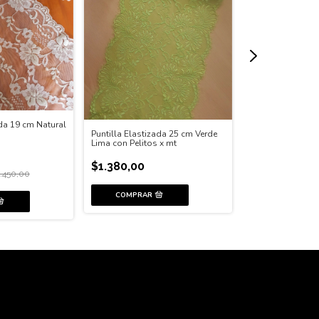
ada 19 cm Natural
Puntilla Elastizada 25 cm Verde
Puntilla Elastiza
Lima con Pelitos x mt
Flamingo
$1.380,00
$1.350,00
.450,00