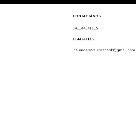
CONTACTÁNOS
541144341115
1144341115
insumosparalenceriaok@gmail.com