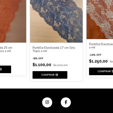
Puntilla Elastiz
x mt
ada 25 cm
Puntilla Elastizada 17 cm Gris
tos x mt
Topo x mt
-
14
%
OFF
-
8
%
OFF
$1.250,00
$1
$1.100,00
$1.200,00