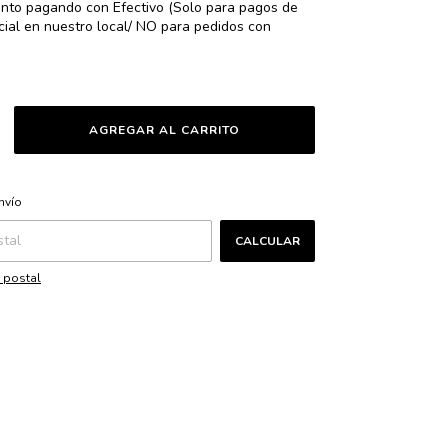
nto
pagando con Efectivo (Solo para pagos de
ial en nuestro local/ NO para pedidos con
CAMBIAR CP
CP:
nvío
CALCULAR
 postal