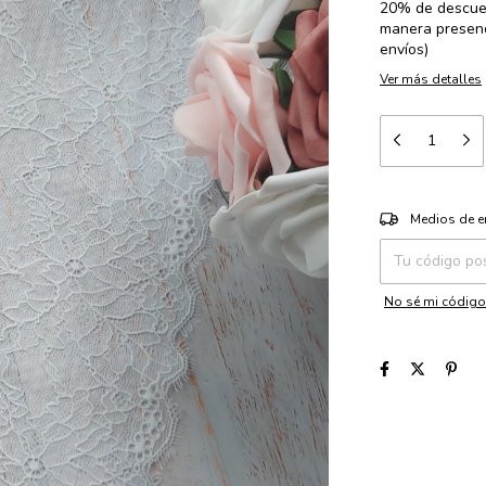
20% de descue
manera presenc
envíos)
Ver más detalles
Entregas para el 
Medios de e
No sé mi código