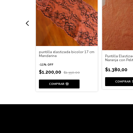
puntilla elastizada bicolor 17 cm
Mandarina
ada Gris Melange
Puntilla Elastiz
Naranja con Peli
-
11
%
OFF
$1.380,00
$1.200,00
$1.350,00
100,00