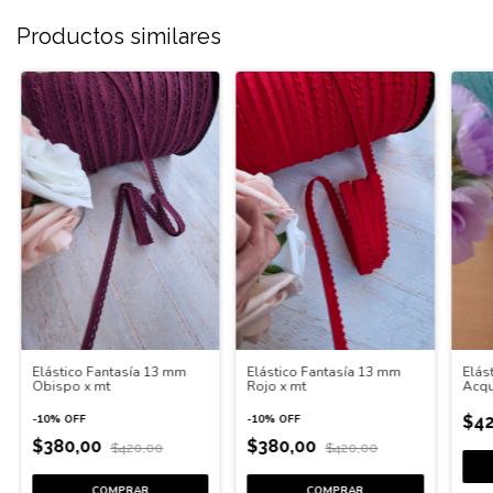
Productos similares
Elás
Elástico Fantasía 13 mm
Elástico Fantasía 13 mm
Acqu
Rojo x mt
Obispo x mt
$42
-
10
%
OFF
-
10
%
OFF
$380,00
$380,00
$420,00
$420,00