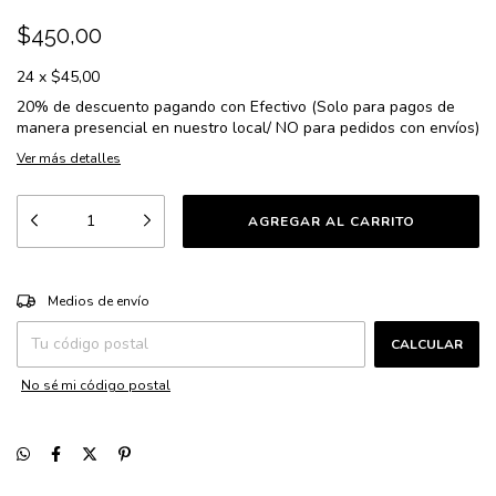
$450,00
24
x
$45,00
20% de descuento
pagando con Efectivo (Solo para pagos de
manera presencial en nuestro local/ NO para pedidos con envíos)
Ver más detalles
CAMBIAR CP
Entregas para el CP:
Medios de envío
CALCULAR
No sé mi código postal