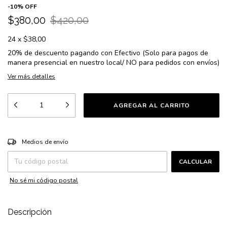
-
10
%
OFF
$380,00
$420,00
24
x
$38,00
20% de descuento
pagando con Efectivo (Solo para pagos de
manera presencial en nuestro local/ NO para pedidos con envíos)
Ver más detalles
CAMBIAR CP
Entregas para el CP:
Medios de envío
CALCULAR
No sé mi código postal
Descripción