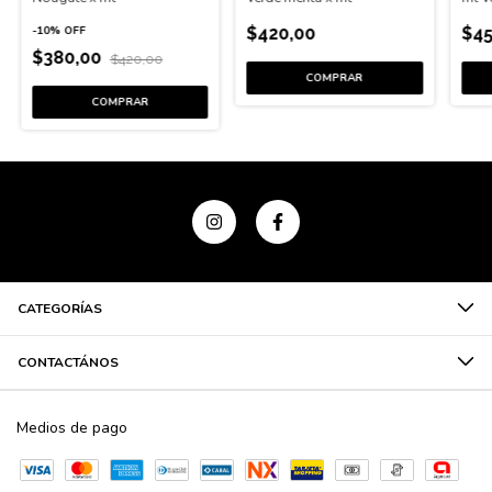
$45
-
10
%
OFF
$420,00
$380,00
$420,00
CATEGORÍAS
CONTACTÁNOS
Medios de pago