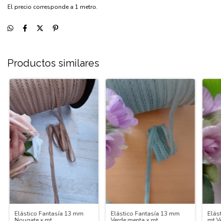
El precio corresponde a 1 metro.
Productos similares
Elás
Elástico Fantasía 13 mm
Elástico Fantasía 13 mm
mt V
Nougate x mt
Verde menta x mt